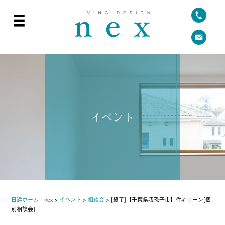
イベント
日建ホーム nex
>
イベント
>
相談会
>
[終了]【千葉県我孫子市】住宅ローン[個
別相談会]