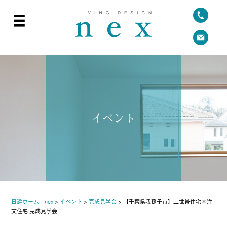
イベント
日建ホーム nex
>
イベント
>
完成見学会
>
【千葉県我孫子市】二世帯住宅×注
文住宅 完成見学会