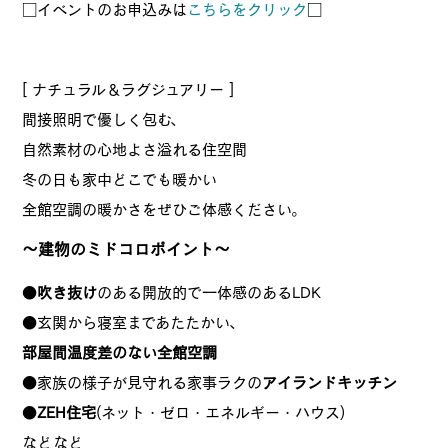
□イベントのお申込みは
こちらをクリック
□
[ ナチュラル＆ラグジュアリー ]
間接照明で優しく包む、
自然素材の心地よさ溢れる住空間
冬の日も家中どこでも暖かい
全館空調の暖かさをぜひご体感ください。
～建物のミドコロポイント～
●
吹き抜け
のある開放的で一体感のあるLDK
●玄関から寝室まであたたかい、
部屋間温度差のない全館空調
●家族の様子が見守れる家事ラクの
アイランドキッチン
●
ZEH住宅
(ネット・ゼロ・エネルギー・ハウス)
などなど