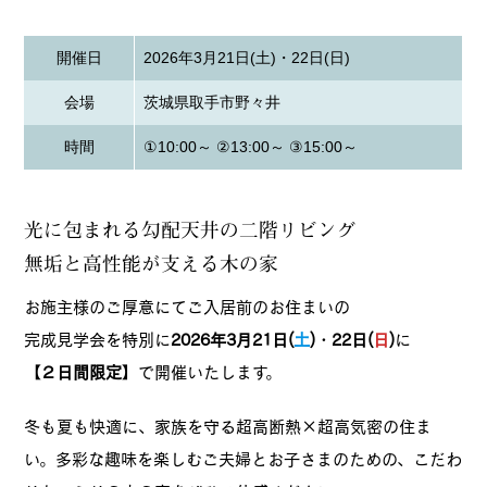
開催日
2026年3月21日(土)・22日(日)
会場
茨城県取手市野々井
時間
①10:00～ ②13:00～ ③15:00～
光に包まれる勾配天井の二階リビング
無垢と高性能が支える木の家
お施主様のご厚意にてご入居前のお住まいの
完成見学会を特別に
2026年3月21日(
土
)・22日(
日
)
に
【２日間限定】
で開催いたします。
冬も夏も快適に、家族を守る超高断熱×超高気密の住ま
い。多彩な趣味を楽しむご夫婦とお子さまのための、こだわ