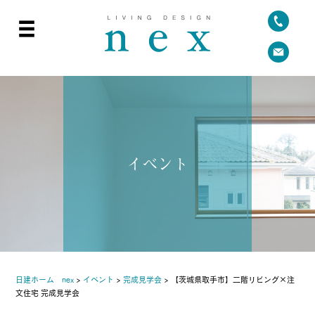
イベント
日建ホーム nex
>
イベント
>
完成見学会
>
【茨城県取手市】二階リビング×注
文住宅 完成見学会