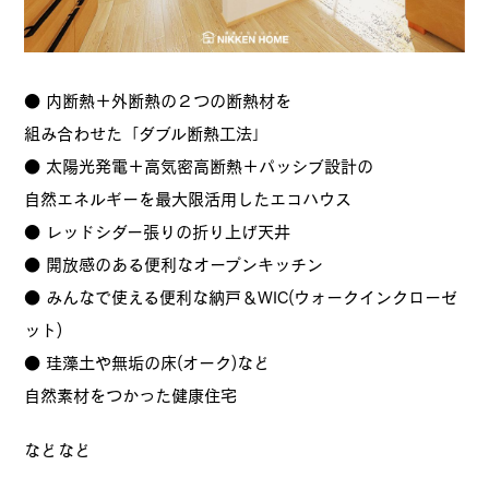
● 内断熱＋外断熱の２つの断熱材を
組み合わせた「ダブル断熱工法」
● 太陽光発電＋高気密高断熱＋パッシブ設計の
自然エネルギーを最大限活用したエコハウス
● レッドシダー張りの折り上げ天井
● 開放感のある便利なオープンキッチン
● みんなで使える便利な納戸＆WIC(ウォークインクローゼ
ット)
● 珪藻土や無垢の床(オーク)など
自然素材をつかった健康住宅
などなど