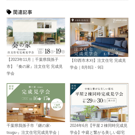
関連記事
【2023年11月｜千葉県我孫子
【印西市木刈】注文住宅 完成見
市】『奏の家』注文住宅 完成見
学会｜8月8日・9日
学会
千葉県我孫子市『継の家-
2024年6月【平屋２棟同時完成見
tsugu-』注文住宅完成見学会｜
学会】中庭と繋がる美しい邸宅