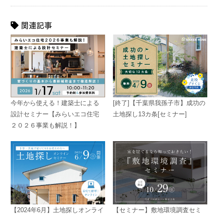
関連記事
今年から使える！建築士による
[終了]【千葉県我孫子市】成功の
設計セミナー【みらいエコ住宅
土地探し13カ条[セミナー]
２０２６事業も解説！】
【2024年6月】土地探しオンライ
【セミナー】敷地環境調査セミ