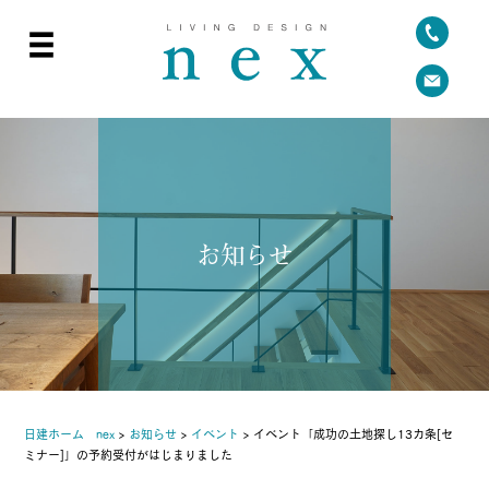
お知らせ
日建ホーム nex
>
お知らせ
>
イベント
>
イベント「成功の土地探し13カ条[セ
ミナー]」の予約受付がはじまりました